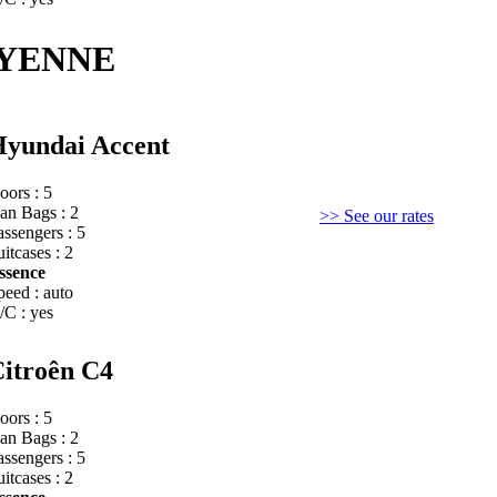
OYENNE
yundai Accent
oors : 5
an Bags : 2
>> See our rates
assengers : 5
itcases : 2
ssence
peed :
auto
/C : yes
itroên C4
oors : 5
an Bags : 2
assengers : 5
itcases : 2