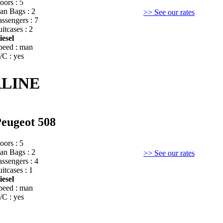
oors : 5
an Bags : 2
>> See our rates
assengers : 7
itcases : 2
iesel
peed : man
/C : yes
RLINE
eugeot 508
oors : 5
an Bags : 2
>> See our rates
assengers : 4
itcases : 1
iesel
peed : man
/C : yes