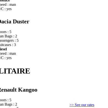
ssence
peed : man
/C : yes
acia Duster
oors : 5
an Bags : 2
assengers : 5
itcases : 3
iesel
peed : man
/C : yes
ILITAIRE
enault Kangoo
oors : 5
an Bags : 2
>> See our rates