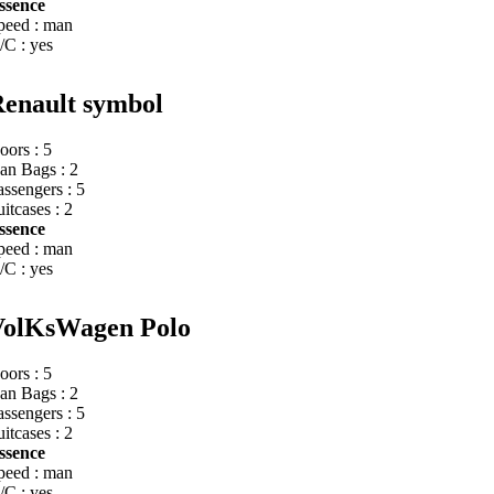
ssence
peed : man
/C : yes
enault symbol
oors : 5
an Bags : 2
assengers : 5
itcases : 2
ssence
peed : man
/C : yes
VolKsWagen Polo
oors : 5
an Bags : 2
assengers : 5
itcases : 2
ssence
peed : man
/C : yes