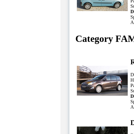
P
Su
D
S
A
Category FA
R
D
H
P
Su
D
S
A
D