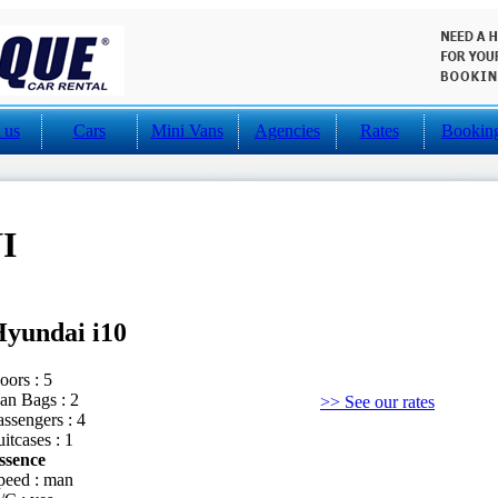
 us
Cars
Mini Vans
Agencies
Rates
Bookin
I
yundai i10
oors : 5
an Bags : 2
>> See our rates
assengers : 4
itcases : 1
ssence
peed : man