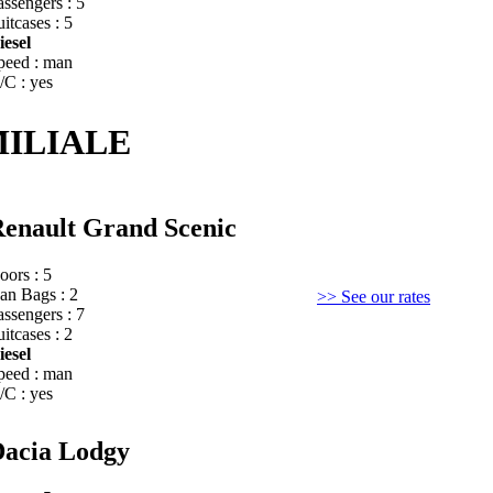
assengers : 5
itcases : 5
iesel
peed : man
/C : yes
MILIALE
enault Grand Scenic
oors : 5
an Bags : 2
>> See our rates
assengers : 7
itcases : 2
iesel
peed : man
/C : yes
acia Lodgy