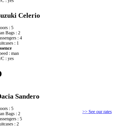
/C : yes
uzuki Celerio
oors : 5
an Bags : 2
assengers : 4
itcases : 1
ssence
peed : man
/C : yes
O
acia Sandero
oors : 5
>> See our rates
an Bags : 2
assengers : 5
itcases : 2