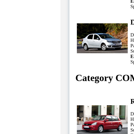
E
S
D
D
H
P
Su
E
S
Category C
R
D
H
P
Su