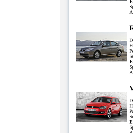
E
S
A
R
D
H
P
Su
E
S
A
D
H
P
Su
E
S
A