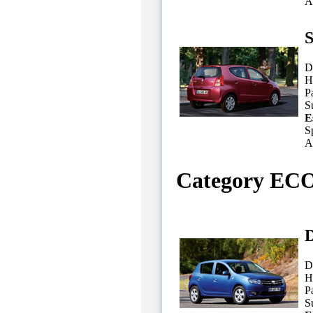
A
S
D
H
P
Su
E
S
A
Category EC
D
D
H
P
Su