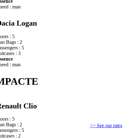
ssence
peed : man
acia Logan
oors : 5
an Bags : 2
assengers : 5
itcases : 3
ssence
peed : man
OMPACTE
enault Clio
oors : 5
an Bags : 2
>> See our rates
assengers : 5
itcases : 2