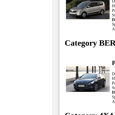
D
H
P
Su
D
S
A
Category BE
P
D
H
P
Su
D
S
A