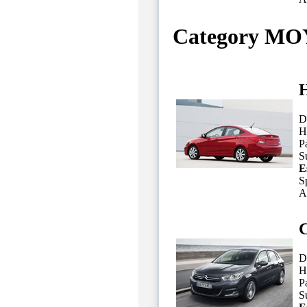
Category M
H
D
H
P
Su
E
S
A
C
D
H
P
Su