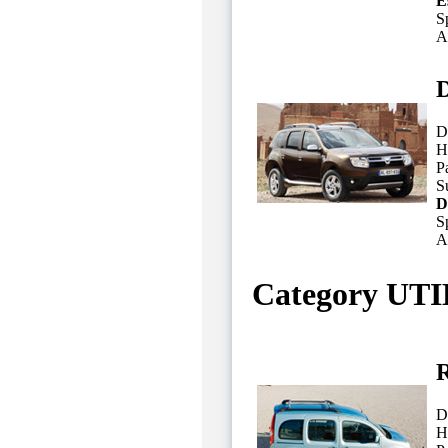
E
S
A
D
D
H
P
Su
D
S
A
Category UT
R
D
H