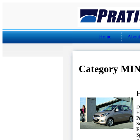
Home
About
Category MIN
H
D
H
P
Su
E
S