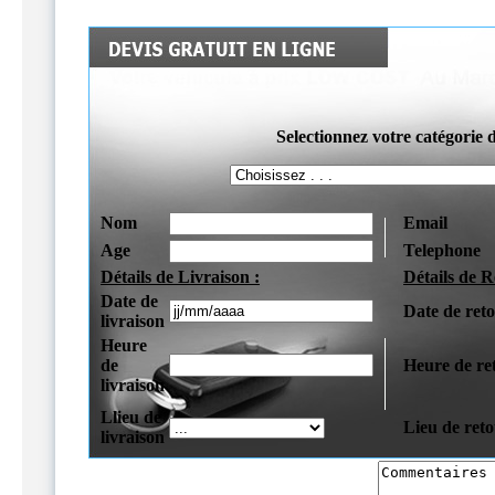
Selectionnez votre catégorie 
Nom
Email
Age
Telephone
Détails de Livraison :
Détails de R
Date de
Date de ret
livraison
Heure
de
Heure de re
livraison
Llieu de
Lieu de ret
livraison